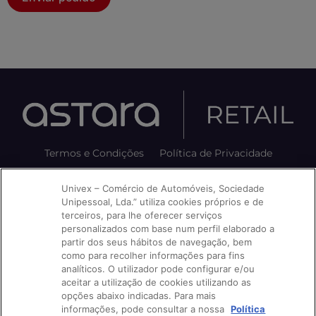
Termos e Condições
Política de Privacidade
Política de Cookies
Avisos e Reclamações
Univex – Comércio de Automóveis, Sociedade
Unipessoal, Lda.” utiliza cookies próprios e de
Livro de Reclamações
terceiros, para lhe oferecer serviços
personalizados com base num perfil elaborado a
partir dos seus hábitos de navegação, bem
como para recolher informações para fins
Siga-nos nas nossas redes:
analíticos. O utilizador pode configurar e/ou
aceitar a utilização de cookies utilizando as
opções abaixo indicadas. Para mais
informações, pode consultar a nossa
Política