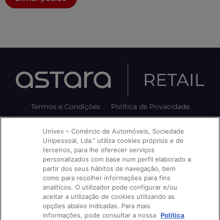
Termos e Condições
Política de Privacidade
Política de Cookies
Avisos e Reclamações
Univex – Comércio de Automóveis, Sociedade
Unipessoal, Lda.” utiliza cookies próprios e de
Livro de Reclamações
terceiros, para lhe oferecer serviços
personalizados com base num perfil elaborado a
partir dos seus hábitos de navegação, bem
como para recolher informações para fins
Siga-nos nas nossas redes:
analíticos. O utilizador pode configurar e/ou
aceitar a utilização de cookies utilizando as
opções abaixo indicadas. Para mais
informações, pode consultar a nossa
Política