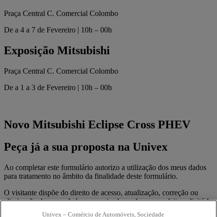
Praça Central C. Comercial Colombo
De a 4 a 7 de Fevereiro | 10h – 00h
Exposição Mitsubishi
Praça Central C. Comercial Colombo
De a 1 a 3 de Fevereiro | 10h – 00h
Novo Mitsubishi Eclipse Cross PHEV
Peça já a sua proposta na Univex
Ao completar este formulário autorizo a utilização dos meus dados
para tratamento no âmbito da finalidade deste formulário.
O visitante dispõe do direito de acesso, atualização, correção ou
eliminação dos seus dados pessoais, devendo para o efeito solicitá-lo
à Univex por escrito para a morada Rua Dr. José Espírito Santo, nº
Univex – Comércio de Automóveis, Sociedade