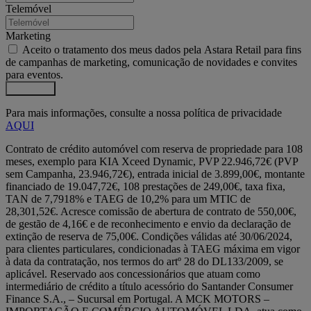
Telemóvel
Marketing
Aceito o tratamento dos meus dados pela Astara Retail para fins
de campanhas de marketing, comunicação de novidades e convites
para eventos.
Submeter
Para mais informações, consulte a nossa política de privacidade
AQUI
Contrato de crédito automóvel com reserva de propriedade para 108
meses, exemplo para KIA Xceed Dynamic, PVP 22.946,72€ (PVP
sem Campanha, 23.946,72€), entrada inicial de 3.899,00€, montante
financiado de 19.047,72€, 108 prestações de 249,00€, taxa fixa,
TAN de 7,7918% e TAEG de 10,2% para um MTIC de
28,301,52€. Acresce comissão de abertura de contrato de 550,00€,
de gestão de 4,16€ e de reconhecimento e envio da declaração de
extinção de reserva de 75,00€. Condições válidas até 30/06/2024,
para clientes particulares, condicionadas à TAEG máxima em vigor
à data da contratação, nos termos do artº 28 do DL133/2009, se
aplicável. Reservado aos concessionários que atuam como
intermediário de crédito a título acessório do Santander Consumer
Finance S.A., – Sucursal em Portugal. A MCK MOTORS –