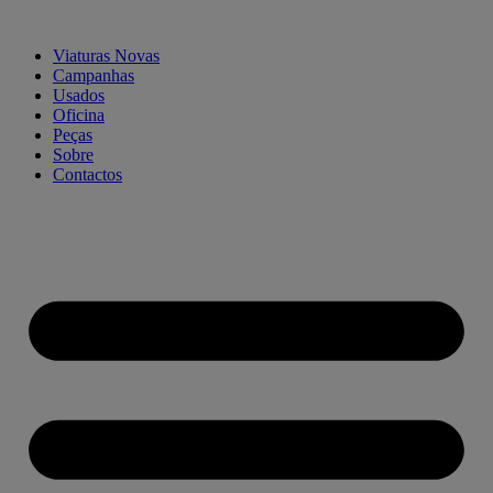
Pular
para
Viaturas Novas
o
Campanhas
conteúdo
Usados
Oficina
Peças
Sobre
Contactos