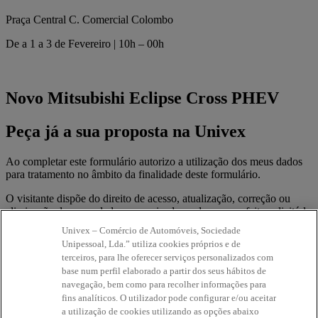
Praça Central C. Comercial Colombo
De a 1 a 3 de Fevereiro | 10h – 00h
Novo Mitsubishi Eclipse Cross PHEV
Peça já a sua proposta na Univex
Ao completar este formulário autorizo a utilização dos meus dados
para tratamento no âmbito da finalidade deste formulário.
O visitante dispõe do direito de acesso, atualização, correção ou
eliminação dos seus dados pessoais, devendo para o efeito solicitá-lo
à Univex por escrito para a morada Rua Dr. José Espírito Santo, nº
Univex – Comércio de Automóveis, Sociedade
38, 1950-097, Lisboa, ou por e-mail para rgpd@176.61.148.200.
Unipessoal, Lda.” utiliza cookies próprios e de
terceiros, para lhe oferecer serviços personalizados com
base num perfil elaborado a partir dos seus hábitos de
navegação, bem como para recolher informações para
A marca das marcas.
fins analíticos. O utilizador pode configurar e/ou aceitar
a utilização de cookies utilizando as opções abaixo