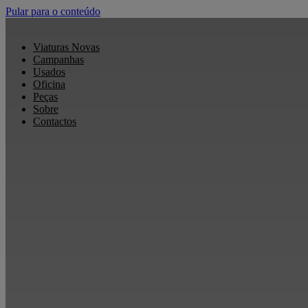
Pular para o conteúdo
Viaturas Novas
Campanhas
Usados
Oficina
Peças
Sobre
Contactos